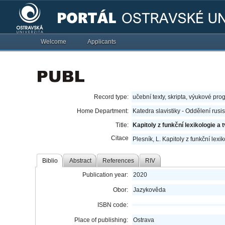
Welcome
Applicants
Record type:
učební texty, skripta, výukové pro
Home Department:
Katedra slavistiky - Oddělení rusi
Title:
Kapitoly z funkční lexikologie a t
Citace
Plesník, L. Kapitoly z funkční lexik
Biblio
Abstract
References
RIV
Publication year:
2020
Obor:
Jazykověda
ISBN code:
Place of publishing:
Ostrava