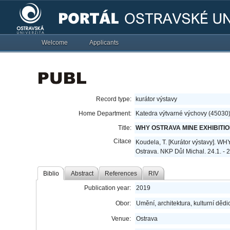
Welcome
Applicants
Record type:
kurátor výstavy
Home Department:
Katedra výtvarné výchovy (45030
Title:
WHY OSTRAVA MINE EXHIBITIO
Citace
Koudela, T. [Kurátor výstavy]
Ostrava. NKP Důl Michal. 24.1. - 
Biblio
Abstract
References
RIV
Publication year:
2019
Obor:
Umění, architektura, kulturní dědic
Venue:
Ostrava