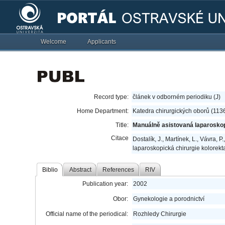
Welcome
Applicants
Record type:
článek v odborném periodiku (J)
Home Department:
Katedra chirurgických oborů (113
Title:
Manuálně asistovaná laparoskop
Citace
Dostalík, J., Martínek, L., Vávra, P
laparoskopická chirurgie kolorekt
Biblio
Abstract
References
RIV
Publication year:
2002
Obor:
Gynekologie a porodnictví
Official name of the periodical:
Rozhledy Chirurgie