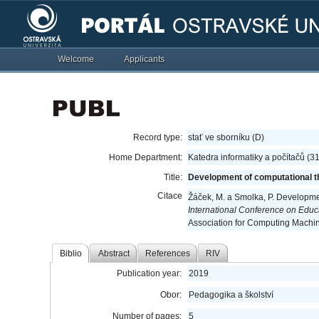
Welcome
Applicants
Record type:
stať ve sborníku (D)
Home Department:
Katedra informatiky a počítačů (3
Title:
Development of computational th
Citace
Žáček, M. a Smolka, P. Developmen
International Conference on Edu
Association for Computing Machin
Biblio
Abstract
References
RIV
Publication year:
2019
Obor:
Pedagogika a školství
Number of pages:
5