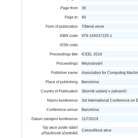
Page from:
36
Page to:
40
Form of publication:
Tištená verze
ISBN code:
978-145037225-1
ISSN code:
Proceedings title:
ICEEL 2019
Proceedings:
Mezinárodní
Publisher name:
Association for Computing Machi
Place of publishing:
Barcelona
Country of Publication:
Sborník vydaný v zahraničí
Název konference:
3rd International Conference on 
Conference venue:
Barcelona
Datum zahájení konference:
11/7/2019
Typ akce podle státní
Celosvětová akce
příslušnosti účastníků: