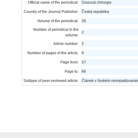
Official name of the periodical:
Úrazová chirurgie
Country of the Journal Publisher:
Česká republika
Volume of the periodical:
26
Number of periodical in the
2
volume:
Article number:
2
Number of pages of the article:
9
Page from:
57
Page to:
66
Subtype of peer-reviewed article:
Článek v českém neimpaktovaném