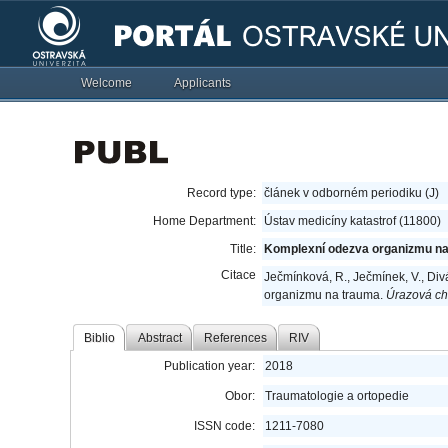
Welcome
Applicants
Record type:
článek v odborném periodiku (J)
Home Department:
Ústav medicíny katastrof (11800)
Title:
Komplexní odezva organizmu n
Citace
Ječmínková, R., Ječmínek, V., Divá
organizmu na trauma.
Úrazová ch
Biblio
Abstract
References
RIV
Publication year:
2018
Obor:
Traumatologie a ortopedie
ISSN code:
1211-7080