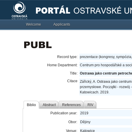
Welcome
Applicants
Record type:
prezentace (kongresy, sympózia
Home Department:
Centrum pro hospodářské a sociá
Title:
Ostrawa jako centrum petroche
Citace
Zářický, A. Ostrawa jako centrum
przemysłowe. Początki - rozwój 
Katowicach. 2019.
Biblio
Abstract
References
RIV
Publication year:
2019
Obor:
Dějiny
Venue:
Katowice