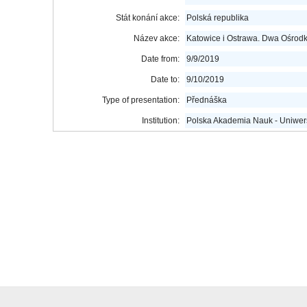
Stát konání akce:
Polská republika
Název akce:
Katowice i Ostrawa. Dwa Ośrodki
Date from:
9/9/2019
Date to:
9/10/2019
Type of presentation:
Přednáška
Institution:
Polska Akademia Nauk - Uniwers