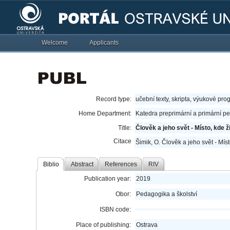
Welcome
Applicants
Record type:
učební texty, skripta, výukové pro
Home Department:
Katedra preprimární a primární p
Title:
Člověk a jeho svět - Místo, kde 
Citace
Šimik, O. Člověk a jeho svět - Mís
Biblio
Abstract
References
RIV
Publication year:
2019
Obor:
Pedagogika a školství
ISBN code:
Place of publishing:
Ostrava