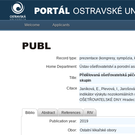
Welcome
Applicants
Record type:
prezentace (kongresy, sympózia,
Home Department:
Ústav ošetřovatelství a porodní a
Přidělovaná ošetřovatelská péč
Title:
skupin
Citace
Janíková, E., Plevová, I., Jarošov
indikátor výskytu nozokomiální
OŠETŘOVATELSKÉ DNY. Hradec Kr
Biblio
Abstract
References
RIV
Publication year:
2019
Obor:
Ostatní lékařské obory