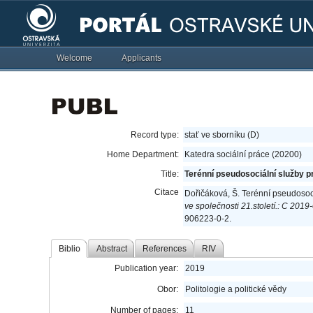
Welcome
Applicants
Record type:
stať ve sborníku (D)
Home Department:
Katedra sociální práce (20200)
Title:
Terénní pseudosociální služby p
Citace
Dořičáková, Š. Terénní pseudosoci
ve společnosti 21.století.: C 2019
906223-0-2.
Biblio
Abstract
References
RIV
Publication year:
2019
Obor:
Politologie a politické vědy
Number of pages:
11