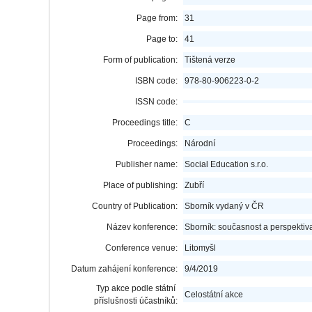
Page from:
31
Page to:
41
Form of publication:
Tištená verze
ISBN code:
978-80-906223-0-2
ISSN code:
Proceedings title:
C
Proceedings:
Národní
Publisher name:
Social Education s.r.o.
Place of publishing:
Zubří
Country of Publication:
Sborník vydaný v ČR
Název konference:
Sborník: současnost a perspektiva 
Conference venue:
Litomyšl
Datum zahájení konference:
9/4/2019
Typ akce podle státní
Celostátní akce
příslušnosti účastníků: