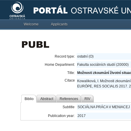
Welcome
Applicants
Record type:
ostatní (O)
Home Department:
Fakulta sociálních studií (20000)
Title:
Možnosti zkoumání životní situace
Citace
Kowaliková, I. Možnosti zkoumání
EURÓPE, RES SOCIALIS 2017. 2
Biblio
Abstract
References
RIV
Subtitle
SOCIÁLNA PRÁCA V MENIACEJ 
Publication year:
2017