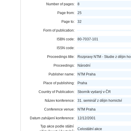
Number of pages:
8
Page from:
25
Page to:
32
Form of publication:
ISBN code:
80-7037-101
ISSN code:
Proceedings title:
Rozpravy NTM - Studie z dějin hor
Proceedings:
Národní
Publisher name:
NTM Praha
Place of publishing:
Praha
Country of Publication:
Sborník vydaný v ČR
Název konference:
31. seminář z dějin hornictví
Conference venue:
NTM Praha
Datum zahájení konference:
12/12/2001
Typ akce podle státní
Celostátní akce