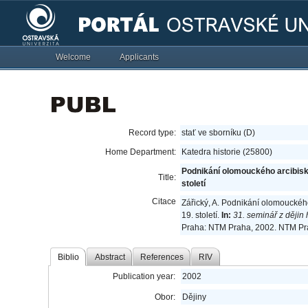
Welcome
Applicants
Record type:
stať ve sborníku (D)
Home Department:
Katedra historie (25800)
Podnikání olomouckého arcibisku
Title:
století
Citace
Zářický, A. Podnikání olomouckého
19. století.
In:
31. seminář z dějin
Praha: NTM Praha, 2002. NTM Pra
Biblio
Abstract
References
RIV
Publication year:
2002
Obor:
Dějiny