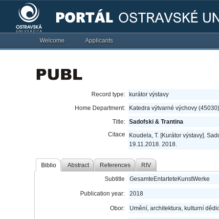
Welcome
Applicants
Record type:
kurátor výstavy
Home Department:
Katedra výtvarné výchovy (45030
Title:
Sadofski & Trantina
Citace
Koudela, T. [Kurátor výstavy]. Sa
19.11.2018. 2018.
Biblio
Abstract
References
RIV
Subtitle
GesamteEntarteteKunstWerke
Publication year:
2018
Obor:
Umění, architektura, kulturní dědic