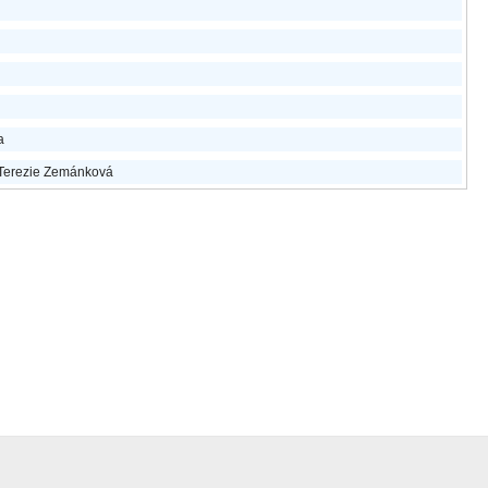
a
 Terezie Zemánková