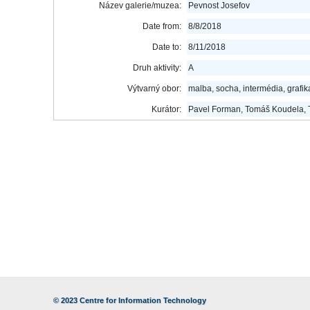
Název galerie/muzea:
Pevnost Josefov
Date from:
8/8/2018
Date to:
8/11/2018
Druh aktivity:
A
Výtvarný obor:
malba, socha, intermédia, grafik
Kurátor:
Pavel Forman, Tomáš Koudela,
© 2023
Centre for Information Technology