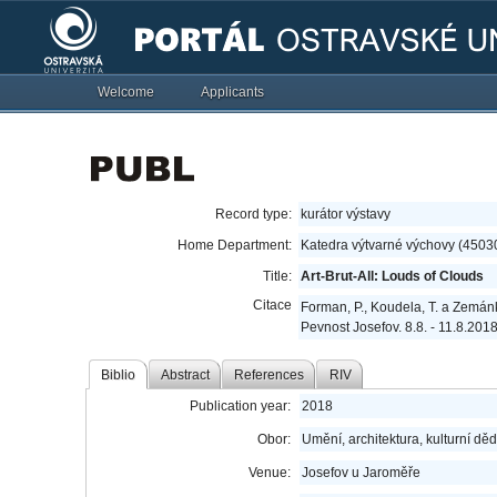
Welcome
Applicants
Record type:
kurátor výstavy
Home Department:
Katedra výtvarné výchovy (4503
Title:
Art-Brut-All: Louds of Clouds
Citace
Forman, P., Koudela, T. a Zemánko
Pevnost Josefov. 8.8. - 11.8.201
Biblio
Abstract
References
RIV
Publication year:
2018
Obor:
Umění, architektura, kulturní děd
Venue:
Josefov u Jaroměře