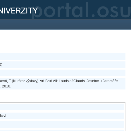
0)
vá, T. [Kurátor výstavy]. Art-Brut-All: Louds of Clouds. Josefov u Jaroměře.
8. 2018.
ictví