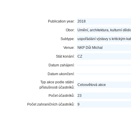
Publication year:
2018
Obor:
Umění, architektura, kulturní dědic
Subtype:
uspořádání výstavy s kritickým k
Venue:
NKP Důl Michal
Stát konání:
CZ
Datum zahájení:
Datum ukončení:
Typ akce podle státní
Celosvětová akce
příslušnosti účastníků:
Počet účastníků:
23
Počet zahraničních účastníků:
9