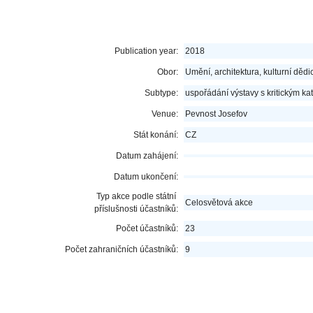
Publication year:
2018
Obor:
Umění, architektura, kulturní dědic
Subtype:
uspořádání výstavy s kritickým k
Venue:
Pevnost Josefov
Stát konání:
CZ
Datum zahájení:
Datum ukončení:
Typ akce podle státní
Celosvětová akce
příslušnosti účastníků:
Počet účastníků:
23
Počet zahraničních účastníků:
9