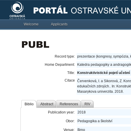
Welcome
Applicants
Record type:
prezentace (kongresy, sympózia,
Home Department:
Katedra pedagogiky a andragogik
Title:
Konstruktivistické pojetí učební
Citace
Červenková, I. a Sikorová, Z. Kons
edukačních zdrojích.. In: Konstruk
Masarykova univerzita. 2018.
Biblio
Abstract
References
RIV
Publication year:
2018
Obor:
Pedagogika a školství
Venue:
Brno