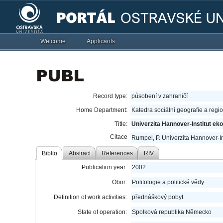
Welcome
Applicants
Record type:
působení v zahraničí
Home Department:
Katedra sociální geografie a regi
Title:
Univerzita Hannover-Institut ek
Citace
Rumpel, P. Univerzita Hannover-In
Biblio
Abstract
References
RIV
Publication year:
2002
Obor:
Politologie a politické vědy
Definition of work activities:
přednáškový pobyt
State of operation:
Spolková republika Německo