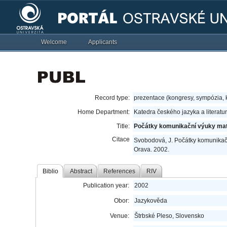
Welcome
Applicants
Record type:
prezentace (kongresy, sympózia,
Home Department:
Katedra českého jazyka a literatu
Title:
Počátky komunikační výuky mat
Citace
Svobodová, J. Počátky komunikační
Orava. 2002.
Biblio
Abstract
References
RIV
Publication year:
2002
Obor:
Jazykověda
Venue:
Štrbské Pleso, Slovensko