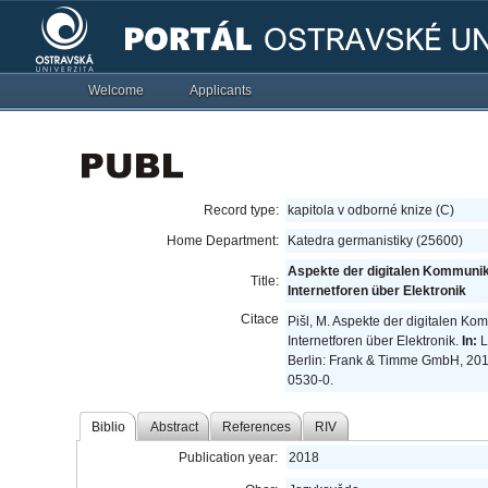
Welcome
Applicants
Record type:
kapitola v odborné knize (C)
Home Department:
Katedra germanistiky (25600)
Aspekte der digitalen Kommunik
Title:
Internetforen über Elektronik
Citace
Pišl, M. Aspekte der digitalen K
Internetforen über Elektronik.
In:
L
Berlin: Frank & Timme GmbH, 201
0530-0.
Biblio
Abstract
References
RIV
Publication year:
2018