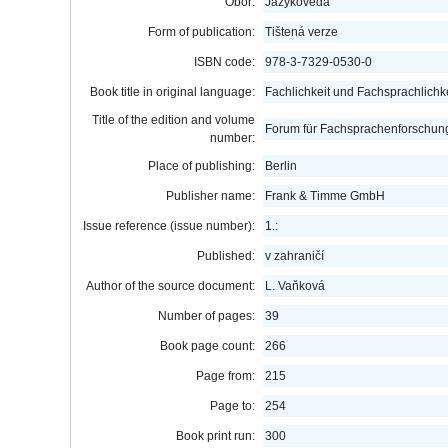
Obor:
Jazykověda
Form of publication:
Tištená verze
ISBN code:
978-3-7329-0530-0
Book title in original language:
Fachlichkeit und Fachsprachlichke
Title of the edition and volume
Forum für Fachsprachenforschun
number:
Place of publishing:
Berlin
Publisher name:
Frank & Timme GmbH
Issue reference (issue number):
1.:
Published:
v zahraničí
Author of the source document:
L. Vaňková
Number of pages:
39
Book page count:
266
Page from:
215
Page to:
254
Book print run:
300