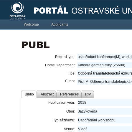
Welcome
Applicants
Record type:
uspořádání konference(M), work
Home Department:
Katedra germanistiky (25600)
Title:
Odborná translatologická exkurz
Citace
Pišl, M. Odborná translatologick
Biblio
Abstract
References
RIV
Publication year:
2018
Obor:
Jazykověda
Typ záznamu:
Uspořádání workshopu
Venue:
Vídeň