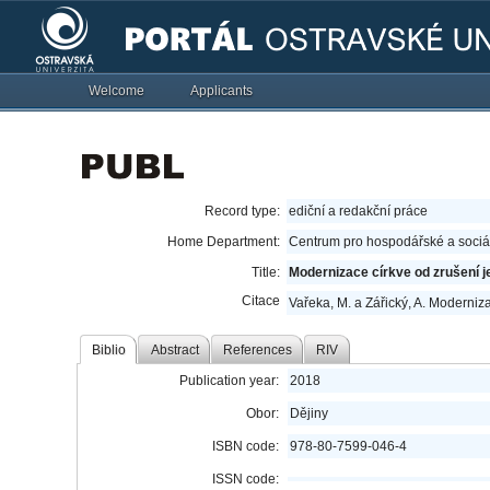
Welcome
Applicants
Record type:
ediční a redakční práce
Home Department:
Centrum pro hospodářské a sociál
Title:
Modernizace církve od zrušení je
Citace
Vařeka, M. a Zářický, A. Moderniza
Biblio
Abstract
References
RIV
Publication year:
2018
Obor:
Dějiny
ISBN code:
978-80-7599-046-4
ISSN code: