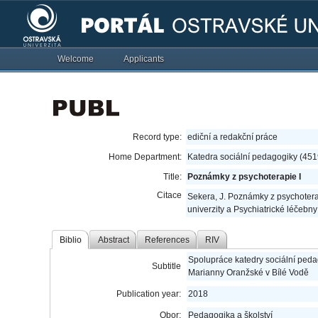
Welcome
Applicants
Record type:
ediční a redakční práce
Home Department:
Katedra sociální pedagogiky (451
Title:
Poznámky z psychoterapie I
Citace
Sekera, J. Poznámky z psychotera
univerzity a Psychiatrické léčebn
Biblio
Abstract
References
RIV
Spolupráce katedry sociální peda
Subtitle
Marianny Oranžské v Bílé Vodě
Publication year:
2018
Obor:
Pedagogika a školství