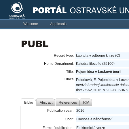
Welcome
Applicants
Record type:
kapitola v odborné knize (C)
Home Department:
Katedra filozofie (25100)
Title:
Pojem idea v Lockově teorii
Citace
Peterková, E. Pojem idea v Lockov
medzinárodnej konferencie doktora
ústav SAV, 2016. s. 90-98. ISBN 
Biblio
Abstract
References
RIV
Publication year:
2016
Obor:
Filosofie a náboženství
Form of publication:
Elektronická verze