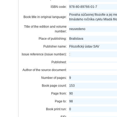
ISBN code:
978-80-89766-01-7
Povaha súčasnej filozofie a jej 
Book title in original language:
trinásteho ročníka cyklu Mladá fil
Title of the edition and volume
neuvedeno
number:
Place of publishing:
Bratislava
Publisher name:
Filozofický ústav SAV
Issue reference (issue number):
:
Published:
Author of the source document:
Number of pages:
9
Book page count:
153
Page from:
90
Page to:
98
Book print run:
0