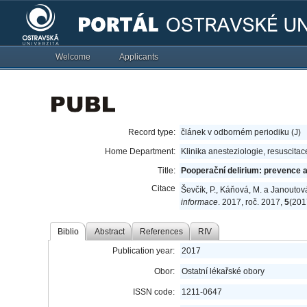
Welcome
Applicants
Record type:
článek v odborném periodiku (J)
Home Department:
Klinika anesteziologie, resuscitac
Title:
Pooperační delirium: prevence a
Citace
Ševčík, P., Káňová, M. a Janoutov
informace
. 2017, roč. 2017,
5
(201
Biblio
Abstract
References
RIV
Publication year:
2017
Obor:
Ostatní lékařské obory
ISSN code:
1211-0647