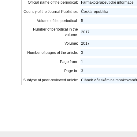
Official name of the periodical:
Farmakoterapeutické informace
Country of the Journal Publisher:
Česká republika
Volume of the periodical:
5
Number of periodical in the
2017
volume:
Volume:
2017
Number of pages of the article:
3
Page from:
1
Page to:
3
Subtype of peer-reviewed article:
Článek v českém neimpaktovaném