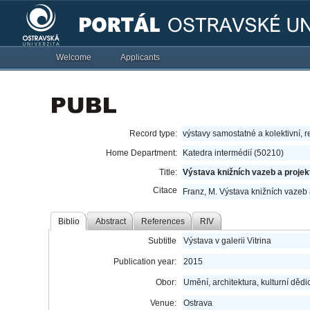
Welcome
Applicants
Record type:
výstavy samostatné a kolektivní, r
Home Department:
Katedra intermédií (50210)
Title:
Výstava knižních vazeb a projek
Citace
Franz, M. Výstava knižních vazeb a
Biblio
Abstract
References
RIV
Subtitle
Výstava v galerii Vitrina
Publication year:
2015
Obor:
Umění, architektura, kulturní dědic
Venue:
Ostrava