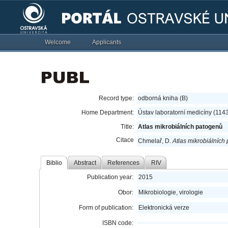
Welcome
Applicants
Record type:
odborná kniha (B)
Home Department:
Ústav laboratorní medicíny (114
Title:
Atlas mikrobiálních patogenů
Citace
Chmelař, D.
Atlas mikrobiálních
Biblio
Abstract
References
RIV
Publication year:
2015
Obor:
Mikrobiologie, virologie
Form of publication:
Elektronická verze
ISBN code: