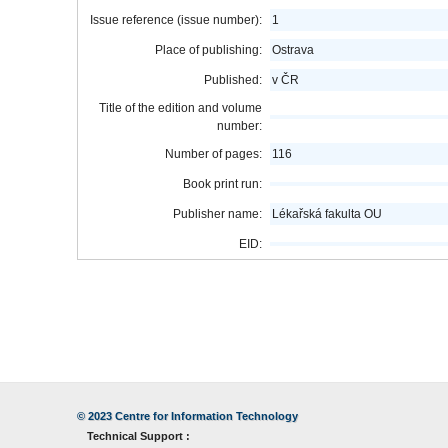
Issue reference (issue number):
1
Place of publishing:
Ostrava
Published:
v ČR
Title of the edition and volume
number:
Number of pages:
116
Book print run:
Publisher name:
Lékařská fakulta OU
EID:
© 2023
Centre for Information Technology
Technical Support :