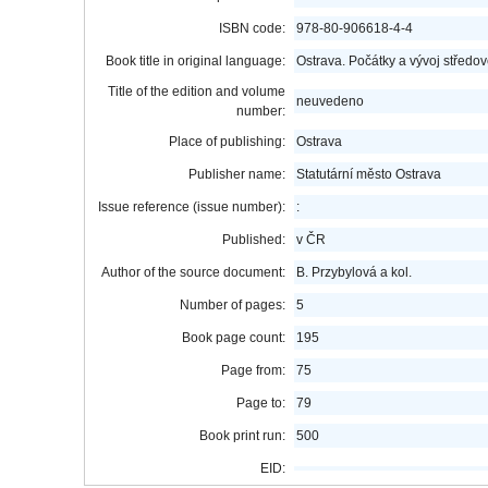
ISBN code:
978-80-906618-4-4
Book title in original language:
Ostrava. Počátky a vývoj střed
Title of the edition and volume
neuvedeno
number:
Place of publishing:
Ostrava
Publisher name:
Statutární město Ostrava
Issue reference (issue number):
:
Published:
v ČR
Author of the source document:
B. Przybylová a kol.
Number of pages:
5
Book page count:
195
Page from:
75
Page to:
79
Book print run:
500
EID: