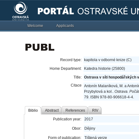
Welcome
Applicants
Record type:
kapitola v odborné knize (C)
Home Department:
Katedra historie (25800)
Title:
Ostrava v síti hospodářských
Citace
Antonín Malaníková, M. a Antoní
Przybylová a kol..
Ostrava. Počá
79. ISBN 978-80-906618-4-4.
Biblio
Abstract
References
RIV
Publication year:
2017
Obor:
Dějiny
Form of publication:
Tištená verze