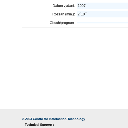
Datum vydání:
1997
Rozsah (min.):
2´10´´
Obsah/program:
© 2023
Centre for Information Technology
Technical Support :