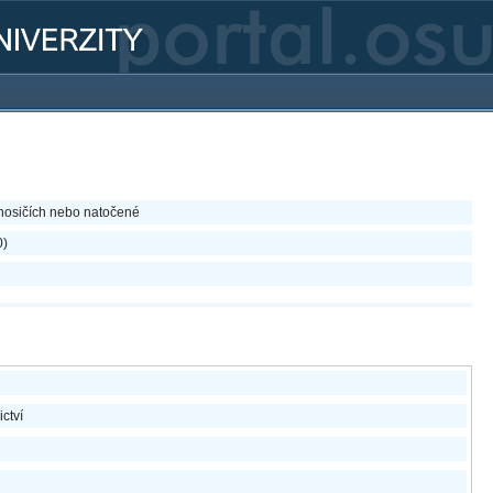
nosičích nebo natočené
0)
ictví