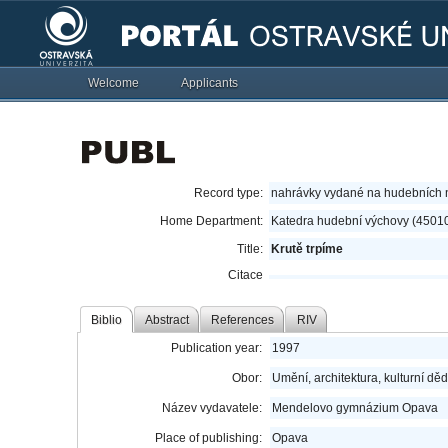
Welcome
Applicants
Record type:
nahrávky vydané na hudebních 
Home Department:
Katedra hudební výchovy (4501
Title:
Krutě trpíme
Citace
Biblio
Abstract
References
RIV
Publication year:
1997
Obor:
Umění, architektura, kulturní děd
Název vydavatele:
Mendelovo gymnázium Opava
Place of publishing:
Opava