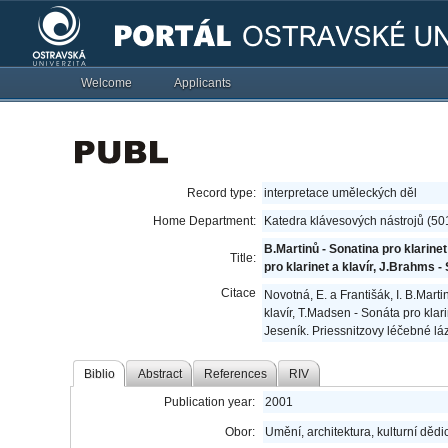
Welcome
Applicants
Record type:
interpretace uměleckých děl
Home Department:
Katedra klávesových nástrojů (50
B.Martinů - Sonatina pro klarinet
Title:
pro klarinet a klavír, J.Brahms - 
Citace
Novotná, E. a Františák, I. B.Marti
klavír, T.Madsen - Sonáta pro klarin
Jeseník. Priessnitzovy léčebné lá
Biblio
Abstract
References
RIV
Publication year:
2001
Obor:
Umění, architektura, kulturní dědic