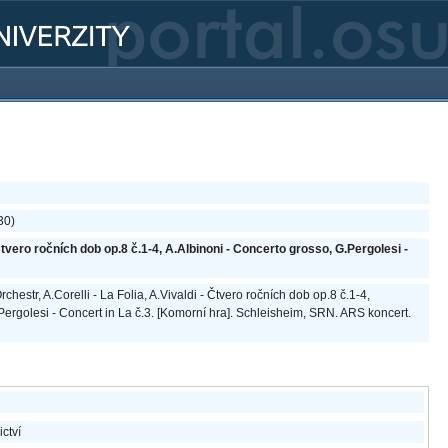
30)
- Čtvero ročních dob op.8 č.1-4, A.Albinoni - Concerto grosso, G.Pergolesi -
hestr, A.Corelli - La Folia, A.Vivaldi - Čtvero ročních dob op.8 č.1-4,
Pergolesi - Concert in La č.3. [Komorní hra]. Schleisheim, SRN. ARS koncert.
ictví