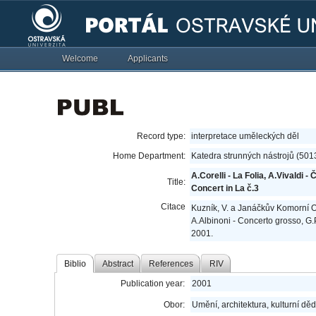
Welcome
Applicants
Record type:
interpretace uměleckých děl
Home Department:
Katedra strunných nástrojů (501
A.Corelli - La Folia, A.Vivaldi 
Title:
Concert in La č.3
Citace
Kuzník, V. a Janáčkův Komorní Orc
A.Albinoni - Concerto grosso, G.
2001.
Biblio
Abstract
References
RIV
Publication year:
2001
Obor:
Umění, architektura, kulturní děd