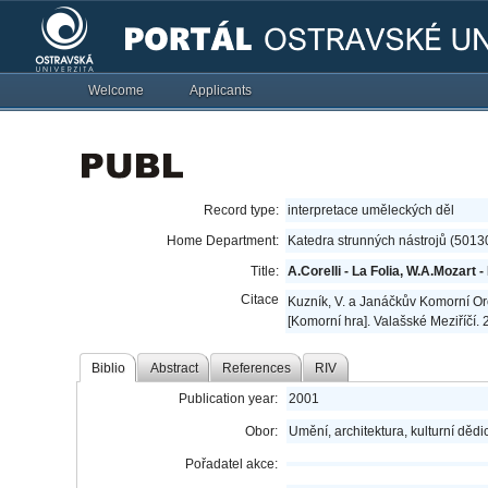
Welcome
Applicants
Record type:
interpretace uměleckých děl
Home Department:
Katedra strunných nástrojů (5013
Title:
A.Corelli - La Folia, W.A.Mozart
Citace
Kuzník, V. a Janáčkův Komorní Orch
[Komorní hra]. Valašské Meziříčí. 
Biblio
Abstract
References
RIV
Publication year:
2001
Obor:
Umění, architektura, kulturní dědic
Pořadatel akce: