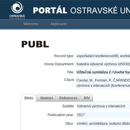
Welcome
Applicants
Record type:
uspořádání konference(M), work
Home Department:
Katedra výtvarné výchovy (45030
Title:
Užitečná symbióza 2 / Useful Sy
Citace
Cieslar, M., Forman, P., ČAPANDOV
výchova v interakcích [Konference
Biblio
Abstract
References
RIV
Subtitle
Výtvarná výchova v interakcích
Publication year:
2017
Obor:
Umění, architektura, kulturní dědic