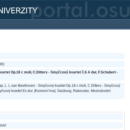
30)
rtet Op.18 c moll, C.Ditters - Smyčcový kvartet č.6 A dur, F.Schubert -
Cap, L. L.van Beethoven - Smyčcový kvartet Op.18 c moll, C.Ditters - Smyčcový
Smyčcový kvartet Es dur. [Komorní hra]. Salzburg, Rakousko. Mezinárodní
ictví