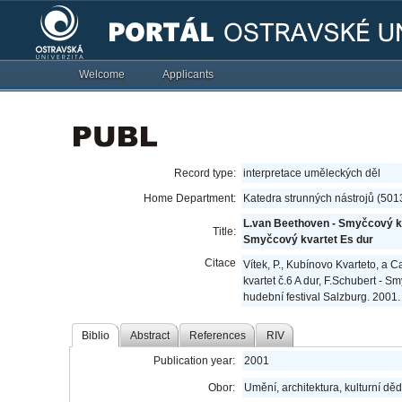
Welcome
Applicants
Record type:
interpretace uměleckých děl
Home Department:
Katedra strunných nástrojů (501
L.van Beethoven - Smyčcový kva
Title:
Smyčcový kvartet Es dur
Citace
Vítek, P., Kubínovo Kvarteto, a 
kvartet č.6 A dur, F.Schubert - 
hudební festival Salzburg. 2001.
Biblio
Abstract
References
RIV
Publication year:
2001
Obor:
Umění, architektura, kulturní děd