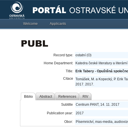
Welcome
Applicants
Record type:
ostatní (O)
Home Department:
Katedra české literatury a literárn
Title:
Erik Tabery - Opuštěná společn
Citace
Tomášek, M. a Kopecký, P. Erik T
2017. 2017.
Biblio
Abstract
References
RIV
Subtitle
Centrum PANT, 14. 11. 2017
Publication year:
2017
Obor:
Písemnictví, mas-media, audioviz