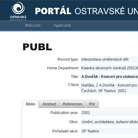
Welcome
Applicants
Record type:
interpretace uměleckých děl
Home Department:
Katedra strunných nástrojů (5013
Title:
A.Dvořák - Koncert pro violoncel
Citace
Hališka, J. A.Dvořák - Koncert pro 
Čechách. SF Teplice. 2001.
Biblio
Abstract
References
RIV
Publication year:
2001
Obor:
Umění, architektura, kulturní dědic
Pořadatel akce:
SF Teplice