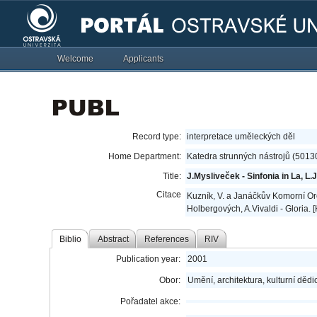
Welcome
Applicants
Record type:
interpretace uměleckých děl
Home Department:
Katedra strunných nástrojů (5013
Title:
J.Mysliveček - Sinfonia in La, L.
Citace
Kuzník, V. a Janáčkův Komorní Orch
Holbergových, A.Vivaldi - Gloria. 
Biblio
Abstract
References
RIV
Publication year:
2001
Obor:
Umění, architektura, kulturní dědic
Pořadatel akce: