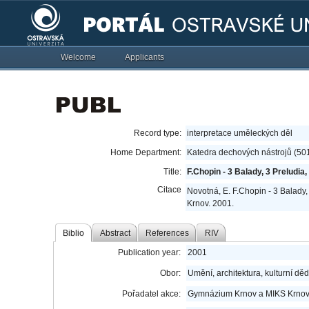
Welcome
Applicants
Record type:
interpretace uměleckých děl
Home Department:
Katedra dechových nástrojů (50
Title:
F.Chopin - 3 Balady, 3 Preludia, 
Citace
Novotná, E. F.Chopin - 3 Balady,
Krnov. 2001.
Biblio
Abstract
References
RIV
Publication year:
2001
Obor:
Umění, architektura, kulturní děd
Pořadatel akce:
Gymnázium Krnov a MIKS Krno