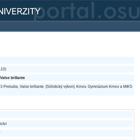
110)
Valse brillante
 3 Preludia, Valse brillante. [Sólistický výkon]. Krnov. Gymnázium Krnov a MIKS
ictví
v