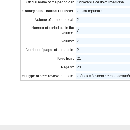
Official name of the periodical:
Očkování a cestovní medicína
Country of the Journal Publisher:
Česká republika
Volume of the periodical:
2
Number of periodical in the
7
volume:
Volume:
7
Number of pages of the article:
2
Page from:
21
Page to:
23
Subtype of peer-reviewed article:
Článek v českém neimpaktovaném