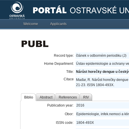
Welcome
Applicants
Record type:
článek v odborném periodiku (J)
Home Department:
Ústav epidemiologie a ochrany ve
Title:
Nárůst horečky dengue u český
Citace
Maďar, R. Nárůst horečky dengue 
21-23. ISSN 1804-493X.
Biblio
Abstract
References
RIV
Publication year:
2016
Obor:
Epidemiologie, infek.nemoci a kli
ISSN code:
1804-493X