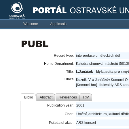
Welcome
Applicants
Record type:
interpretace uměleckých děl
Home Department:
Katedra strunných nástrojů (5013
Title:
L.Janáček - Idyla, suita pro sm
Citace
Kuzník, V. a Janáčkův Komorní Orc
[Komorní hra]. Hukvaldy. ARS konc
Biblio
Abstract
References
RIV
Publication year:
2001
Obor:
Umění, architektura, kulturní dědic
Pořadatel akce:
ARS koncert