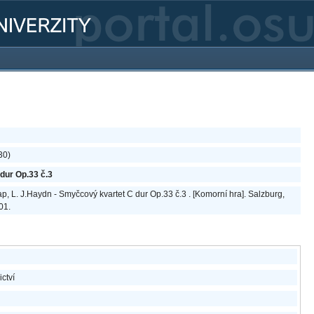
30)
dur Op.33 č.3
ap, L. J.Haydn - Smyčcový kvartet C dur Op.33 č.3 . [Komorní hra]. Salzburg,
01.
ictví