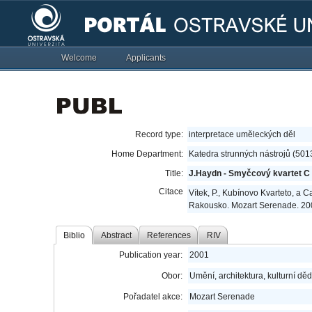
Welcome
Applicants
Record type:
interpretace uměleckých děl
Home Department:
Katedra strunných nástrojů (501
Title:
J.Haydn - Smyčcový kvartet C 
Citace
Vítek, P., Kubínovo Kvarteto, a C
Rakousko. Mozart Serenade. 20
Biblio
Abstract
References
RIV
Publication year:
2001
Obor:
Umění, architektura, kulturní děd
Pořadatel akce:
Mozart Serenade