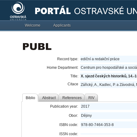
Welcome
Applicants
Record type:
ediční a redakční práce
Home Department:
Centrum pro hospodářské a sociál
Title:
X. sjezd českých historiků, 14.-1
Citace
Zářický, A., Kadlec, P. a Závodná, 
Biblio
Abstract
References
RIV
Publication year:
2017
Obor:
Dějiny
ISBN code:
978-80-7464-353-8
ISSN code: