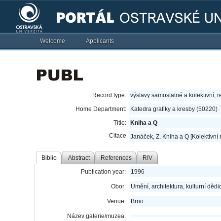
Welcome
Applicants
Record type:
výstavy samostatné a kolektivní, r
Home Department:
Katedra grafiky a kresby (50220)
Title:
Kniha a Q
Citace
Janáček, Z. Kniha a Q [Kolektivní 
Biblio
Abstract
References
RIV
Publication year:
1996
Obor:
Umění, architektura, kulturní dědic
Venue:
Brno
Název galerie/muzea: