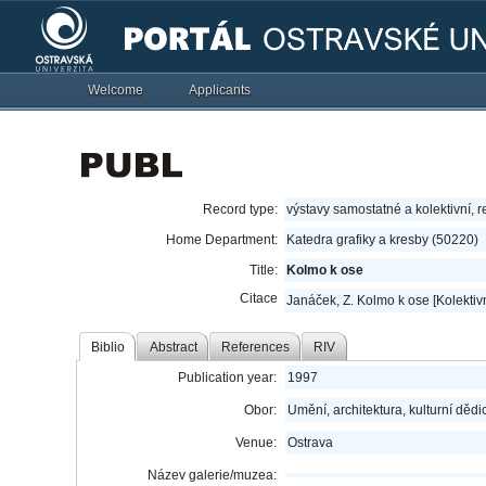
Welcome
Applicants
Record type:
výstavy samostatné a kolektivní, r
Home Department:
Katedra grafiky a kresby (50220)
Title:
Kolmo k ose
Citace
Janáček, Z. Kolmo k ose [Kolektivn
Biblio
Abstract
References
RIV
Publication year:
1997
Obor:
Umění, architektura, kulturní dědic
Venue:
Ostrava
Název galerie/muzea: