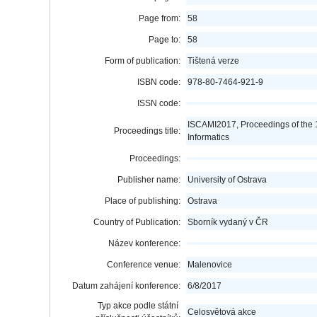
Page from:
58
Page to:
58
Form of publication:
Tištená verze
ISBN code:
978-80-7464-921-9
ISSN code:
ISCAMI2017, Proceedings of the 
Proceedings title:
Informatics
Proceedings:
Publisher name:
University of Ostrava
Place of publishing:
Ostrava
Country of Publication:
Sborník vydaný v ČR
Název konference:
Conference venue:
Malenovice
Datum zahájení konference:
6/8/2017
Typ akce podle státní
Celosvětová akce