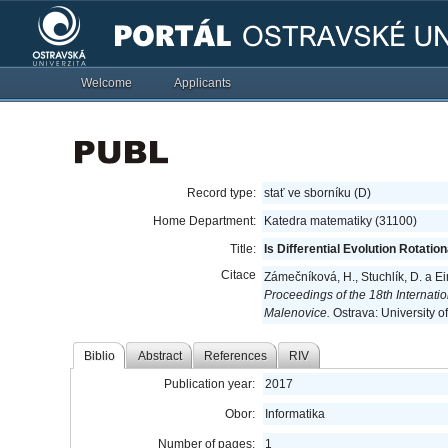
Welcome
Applicants
Record type:
stať ve sborníku (D)
Home Department:
Katedra matematiky (31100)
Title:
Is Differential Evolution Rotation
Citace
Zámečníková, H., Stuchlík, D. a Ein
Proceedings of the 18th Internat
Malenovice.
Ostrava: University o
Biblio
Abstract
References
RIV
Publication year:
2017
Obor:
Informatika
Number of pages:
1