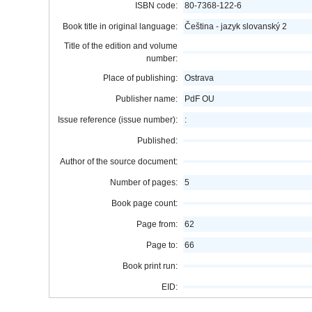
ISBN code:
80-7368-122-6
Book title in original language:
Čeština - jazyk slovanský 2
Title of the edition and volume
number:
Place of publishing:
Ostrava
Publisher name:
PdF OU
Issue reference (issue number):
:
Published:
Author of the source document:
Number of pages:
5
Book page count:
Page from:
62
Page to:
66
Book print run:
EID: