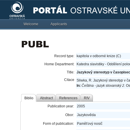
Welcome
Applicants
Record type:
kapitola v odborné knize (C)
Home Department:
Katedra slavistiky - Oddělení polo
Title:
Jazykový stereotyp v časopisec
Citace
Sliwka, R. Jazykový stereotyp v 
In:
Čeština - jazyk slovanský 2.
Os
Biblio
Abstract
References
RIV
Publication year:
2005
Obor:
Jazykověda
Form of publication:
Paměťový nosič