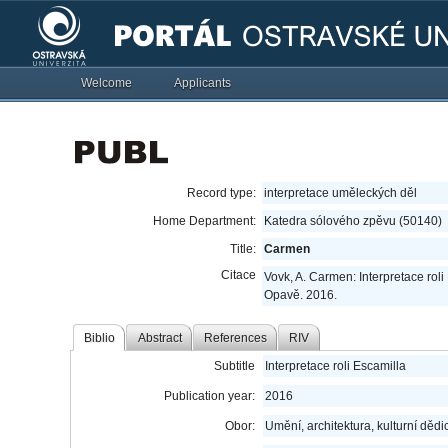
Welcome
Applicants
Record type:
interpretace uměleckých děl
Home Department:
Katedra sólového zpěvu (50140)
Title:
Carmen
Citace
Vovk, A. Carmen: Interpretace roli
Opavě. 2016.
Biblio
Abstract
References
RIV
Subtitle
Interpretace roli Escamilla
Publication year:
2016
Obor:
Umění, architektura, kulturní dědic