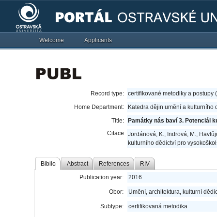
Welcome
Applicants
Record type:
certifikované metodiky a postupy 
Home Department:
Katedra dějin umění a kulturního 
Title:
Památky nás baví 3. Potenciál k
Citace
Jordánová, K., Indrová, M., Havlůj
kulturního dědictví pro vysokoško
Biblio
Abstract
References
RIV
Publication year:
2016
Obor:
Umění, architektura, kulturní dědic
Subtype:
certifikovaná metodika