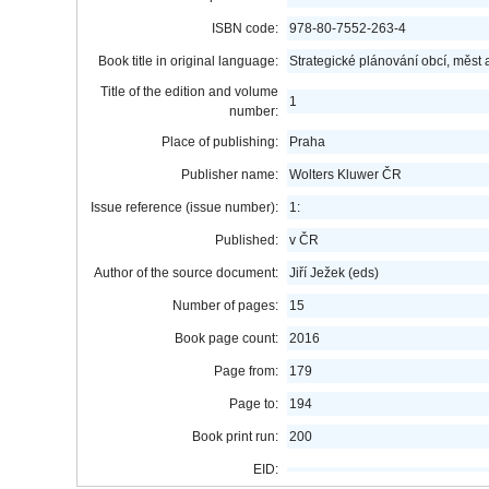
ISBN code:
978-80-7552-263-4
Book title in original language:
Strategické plánování obcí, měst 
Title of the edition and volume
1
number:
Place of publishing:
Praha
Publisher name:
Wolters Kluwer ČR
Issue reference (issue number):
1:
Published:
v ČR
Author of the source document:
Jiří Ježek (eds)
Number of pages:
15
Book page count:
2016
Page from:
179
Page to:
194
Book print run:
200
EID: