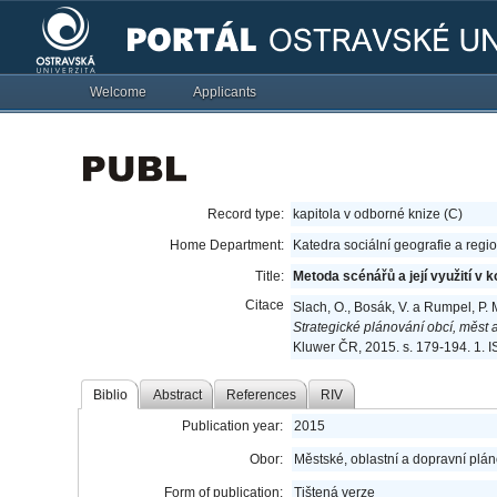
Welcome
Applicants
Record type:
kapitola v odborné knize (C)
Home Department:
Katedra sociální geografie a regi
Title:
Metoda scénářů a její využití v 
Citace
Slach, O., Bosák, V. a Rumpel, P. 
Strategické plánování obcí, měst 
Kluwer ČR, 2015. s. 179-194. 1.
Biblio
Abstract
References
RIV
Publication year:
2015
Obor:
Městské, oblastní a dopravní plá
Form of publication:
Tištená verze