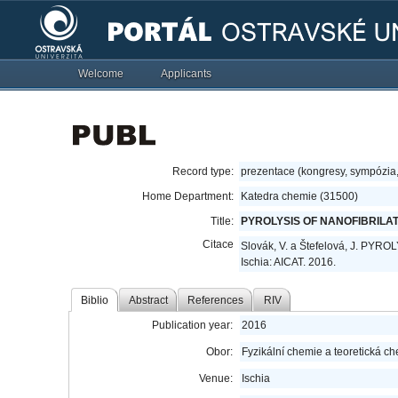
Welcome
Applicants
Record type:
prezentace (kongresy, sympózia
Home Department:
Katedra chemie (31500)
Title:
PYROLYSIS OF NANOFIBRILA
Citace
Slovák, V. a Štefelová, J. P
Ischia: AICAT. 2016.
Biblio
Abstract
References
RIV
Publication year:
2016
Obor:
Fyzikální chemie a teoretická c
Venue:
Ischia