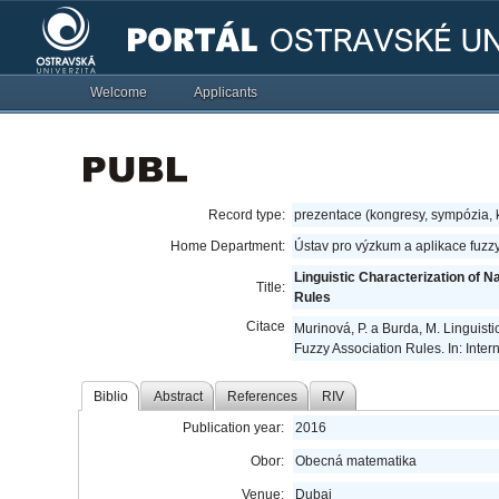
Welcome
Applicants
Record type:
prezentace (kongresy, sympózia,
Home Department:
Ústav pro výzkum a aplikace fuzz
Linguistic Characterization of N
Title:
Rules
Citace
Murinová, P. a Burda, M. Linguisti
Fuzzy Association Rules. In: Inte
Biblio
Abstract
References
RIV
Publication year:
2016
Obor:
Obecná matematika
Venue:
Dubaj